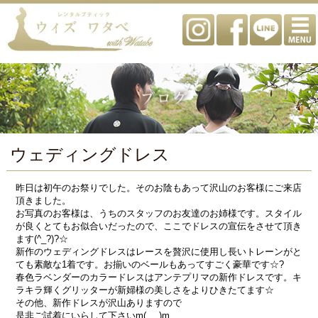
ウェディングドレス
昨日は初午のお祭りでした。そのお陰もあって沢山のお客様にご来店
頂きました。
お写真のお客様は、うちのスタッフのお友達のお姉様です。スタイル
が良くとてもお似合いだったので、ここでドレスの宣伝をさせて頂き
ます(^_?)?☆
新作のウェディングドレスはレースを贅沢に使用し長いトレーンがと
ても素敵な1着です。お揃いのベールもあってすごく豪華です☆?
春色ラベンダーのカラードレスはアンテプリマの新作ドレスです。キ
ラキラ輝くグリッターが新婦様の美しさをよりひきたてます☆
その他、新作ドレスが沢山ありますので
是非ご試着にいらして下さいm(_ _)m