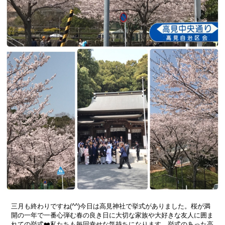
三月も終わりですね(^^)今日は高見神社で挙式がありました。桜が満
開の一年で一番心弾む春の良き日に大切な家族や大好きな友人に囲ま
れての挙式❤️私たちも毎回幸せな気持ちになります。挙式のあった高